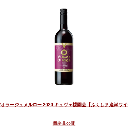
オラージュメルロー 2020 キュヴェ楪園芸【ふくしま逢瀬ワ
価格非公開