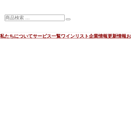
検
索
対
私たちについて
サービス一覧
ワインリスト
企業情報
更新情報
お
象: