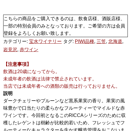
こちらの商品をご購入できるのは、飲食店様、酒販店様、
一部の特別会員のみとなっております。ご希望の方は会員
登録をよろしくお願い致します。
カテゴリー:
宝水ワイナリー
タグ:
PIWI品種
,
三笠
,
北海道
,
岩見沢
,
赤ワイン
【注意事項】
飲酒は20歳になってから。
未成年者の飲酒は法律で禁止されています。
当店では未成年者への酒類の販売は行っておりません。
説明
ダークチェリーやプルーンなど黒系果実の香り。果実の風
味豊かで口当たりの柔らかなフルーティーでマイルドな赤
ワインです。今回初となるこのRICCAシリーズのために収
穫したレゲントは樹齢が比較的若いため、フレッシュでフ
ルーティーなキャラクターを生かす醸造管理をおこないま