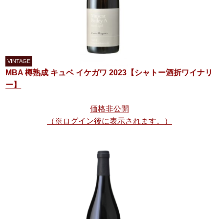
MBA 樽熟成 キュベ イケガワ 2023【シャトー酒折ワイナリ
ー】
価格非公開
（※ログイン後に表示されます。）