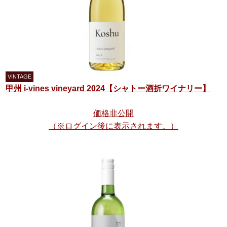
甲州 i-vines vineyard 2024【シャトー酒折ワイナリー】
価格非公開
（※ログイン後に表示されます。）