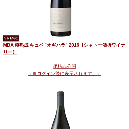
MBA 樽熟成 キュベ “オギハラ” 2016【シャトー酒折ワイナ
リー】
価格非公開
（※ログイン後に表示されます。）