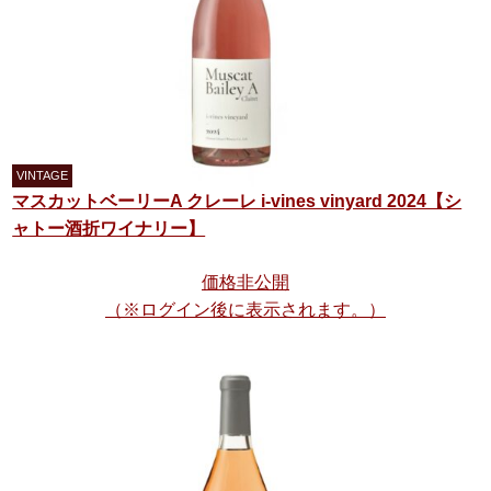
マスカットベーリーA クレーレ i-vines vinyard 2024【シ
ャトー酒折ワイナリー】
価格非公開
（※ログイン後に表示されます。）